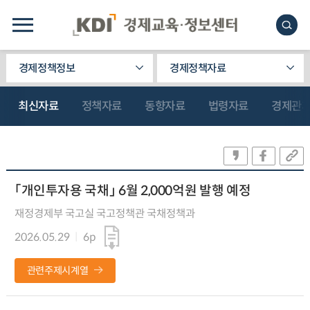
경제정책정보
경제정책자료
최신자료
정책자료
동향자료
법령자료
경제관
「개인투자용 국채」 6월 2,000억원 발행 예정
재정경제부 국고실 국고정책관 국채정책과
2026.05.29
6p
관련주제시계열