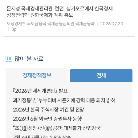
문지성 국제경제관리관, 런던·싱가포르에서 한국경제
성장전략과 원화국제화 계획 홍보
재정경제부 국제금융국 국제금융심의관 국제금융과
2026.07.23
3p
많이 본 자료
경제정책정보
전체
『2026년 세제개편안』 발표
과기정통부, ‘누누티비 시즌2’에 강력 대응 의지 밝혀
2026년 한국 주식시장 여건 및 전망
2026년 6월 외국인 증권투자 동향
“초(超)성장+신(新)공간, 대체불가 산업강국”
7월 소비자물가는 2.8% 상승