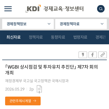
경제정책정보
경제정책자료
최신자료
정책자료
동향자료
법령자료
경제관
「WGBI 상시점검 및 투자유치 추진단」 제7차 회의
개최
재정경제부 국고실 국고정책관 국채시장과
2026.05.29
2p
관련주제시계열