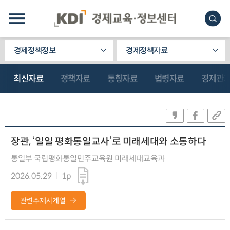
경제정책정보
경제정책자료
최신자료
정책자료
동향자료
법령자료
경제관
장관, ‘일일 평화통일교사’로 미래세대와 소통하다
통일부 국립평화통일민주교육원 미래세대교육과
2026.05.29
1p
관련주제시계열