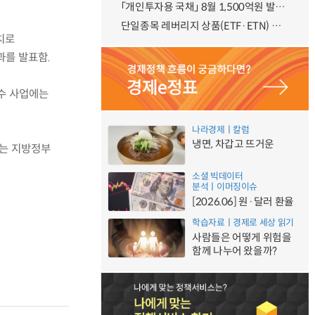
「개인투자용 국채」 8월 1,500억원 발행 예정
단일종목 레버리지 상품(ETF·ETN) 기본예탁금 강화 조기시행 방안 안내
치로
과를 발표함.
우수 사업에는
나라경제ㅣ칼럼
냉면, 차갑고 뜨거운
부는 지방정부
소셜 빅데이터
분석ㅣ이머징이슈
[2026.06] 원·달러 환율
학습자료ㅣ경제로 세상 읽기
사람들은 어떻게 위험을
함께 나누어 왔을까?