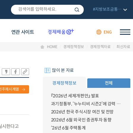
#지방보조금통합관리망
연관 사이트
ENG
HOME
경제정책정보
경제정책자료
최신자료
많이 본 자료
경제정책정보
전체
련주제시계열
『2026년 세제개편안』 발표
과기정통부, ‘누누티비 시즌2’에 강력 대응 의지 밝혀
2026년 한국 주식시장 여건 및 전망
2026년 6월 외국인 증권투자 동향
 실시한다고
‘26년 6월 주택통계