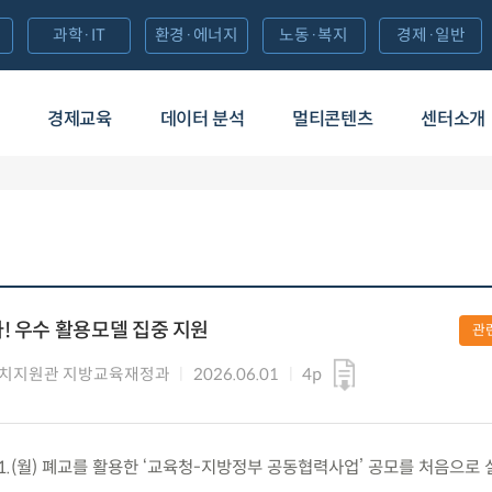
과학·IT
환경·에너지
노동·복지
경제·일반
경제교육
데이터 분석
멀티콘텐츠
센터소개
! 우수 활용모델 집중 지원
관
자치지원관 지방교육재정과
2026.06.01
4p
.1.(월) 폐교를 활용한 ‘교육청-지방정부 공동협력사업’ 공모를 처음으로