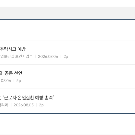
·추락사고 예방
산업보건실 보건사업부
2026.08.06
2p
절’ 공동 선언
.08.06
5p
, “근로자 온열질환 예방 총력”
관리과
2026.08.05
2p