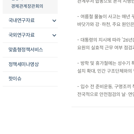
관계부처 합동으로 본격 시행한
경제관계장관회의
- 여름철 물놀이 사고는 매년 
국내연구자료
바닷가와 강·하천, 주요 원인
국외연구자료
- 대통령의 지시에 따라 ’26년
요원의 실효적 근무 여부 점검
맞춤형정책서비스
- 방학 및 휴가철에는 성수기 
정책세미나영상
설치 확대, 민간 구조단체와의 
핫이슈
- 입수 전 준비운동, 구명조끼
전국적으로 안전점검의 날·연안