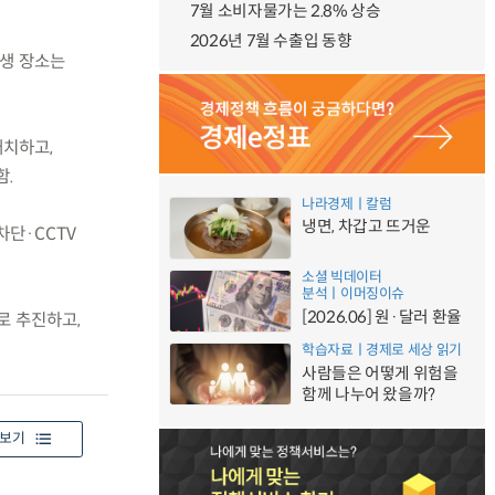
7월 소비자물가는 2.8% 상승
2026년 7월 수출입 동향
발생 장소는
배치하고,
함.
나라경제ㅣ칼럼
냉면, 차갑고 뜨거운
차단·CCTV
소셜 빅데이터
분석ㅣ이머징이슈
[2026.06] 원·달러 환율
로 추진하고,
학습자료ㅣ경제로 세상 읽기
사람들은 어떻게 위험을
함께 나누어 왔을까?
보기