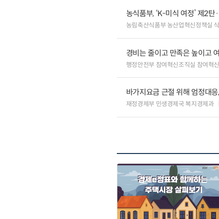
농식품부, ‘K-미식 여정’ 제2
농림축산식품부 농산업혁신정책실 
경비는 줄이고 만족은 높이고 
행정안전부 참여혁신조직실 참여혁신
바가지요금 근절 위해 엄정대응
재정경제부 민생경제국 복지경제과