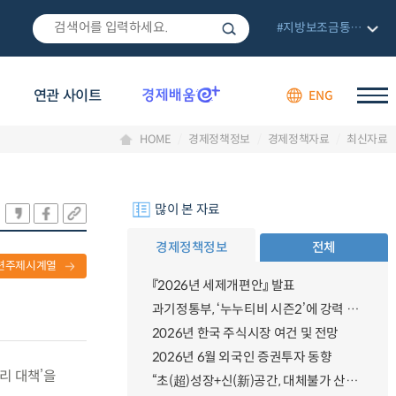
#지방보조금통합관리망
연관 사이트
ENG
HOME
경제정책정보
경제정책자료
최신자료
많이 본 자료
경제정책정보
전체
련주제시계열
『2026년 세제개편안』 발표
과기정통부, ‘누누티비 시즌2’에 강력 대응 의지 밝혀
2026년 한국 주식시장 여건 및 전망
2026년 6월 외국인 증권투자 동향
리 대책’을
“초(超)성장+신(新)공간, 대체불가 산업강국”