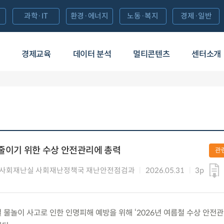
과학·IT
환경·에너지
노동·복지
경제·일반
경제교육
데이터 분석
멀티콘텐츠
센터소개
 줄이기 위한 수상 안전관리에 총력
관
 사회재난실 사회재난정책국 재난안전점검과
2026.05.31
3p
름철 물놀이 사고로 인한 인명피해 예방을 위해 ‘2026년 여름철 수상 안전관