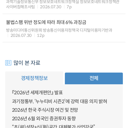
과학기술정보통신부 정보보호네트워크정책실 정보보호네트워크정책관
사이버침해조사팀
2026.07.30
7p
불법스팸 위반 정도에 따라 최대 6% 과징금
방송미디어통신위원회 방송통신이용자정책국 디지털이용자기반과
2026.07.30
12p
많이 본 자료
경제정책정보
전체
『2026년 세제개편안』 발표
과기정통부, ‘누누티비 시즌2’에 강력 대응 의지 밝혀
2026년 한국 주식시장 여건 및 전망
2026년 6월 외국인 증권투자 동향
“초(超)성장+신(新)공간, 대체불가 산업강국”