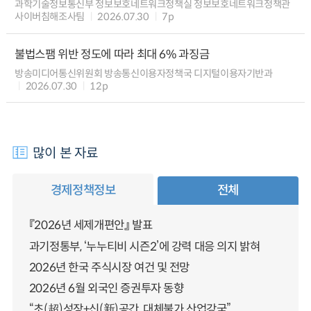
과학기술정보통신부 정보보호네트워크정책실 정보보호네트워크정책관
사이버침해조사팀
2026.07.30
7p
불법스팸 위반 정도에 따라 최대 6% 과징금
방송미디어통신위원회 방송통신이용자정책국 디지털이용자기반과
2026.07.30
12p
많이 본 자료
경제정책정보
전체
『2026년 세제개편안』 발표
과기정통부, ‘누누티비 시즌2’에 강력 대응 의지 밝혀
2026년 한국 주식시장 여건 및 전망
2026년 6월 외국인 증권투자 동향
“초(超)성장+신(新)공간, 대체불가 산업강국”