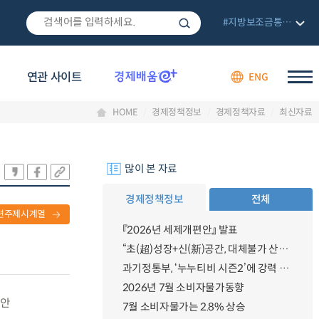
#지방보조금통합관리망
연관 사이트
ENG
HOME
경제정책정보
경제정책자료
최신자료
많이 본 자료
경제정책정보
전체
련주제시계열
『2026년 세제개편안』 발표
“초(超)성장+신(新)공간, 대체불가 산업강국”
과기정통부, ‘누누티비 시즌2’에 강력 대응 의지 밝혀
2026년 7월 소비자물가동향
정안
7월 소비자물가는 2.8% 상승