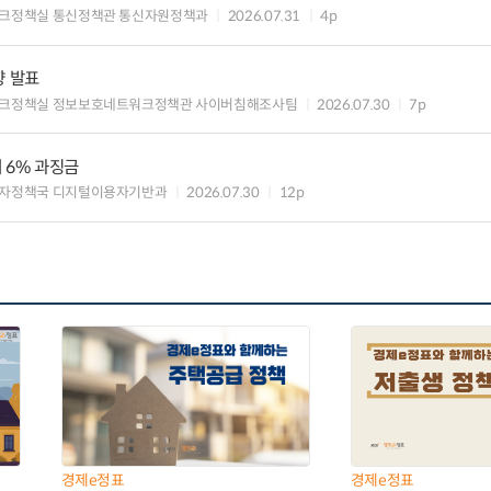
크정책실 통신정책관 통신자원정책과
2026.07.31
4p
향 발표
크정책실 정보보호네트워크정책관 사이버침해조사팀
2026.07.30
7p
 6% 과징금
자정책국 디지털이용자기반과
2026.07.30
12p
경제e정표
경제e정표