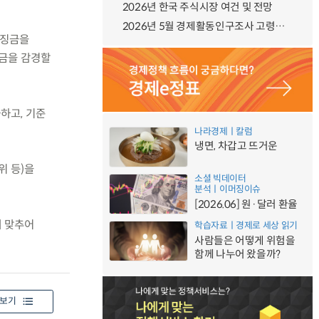
2026년 한국 주식시장 여건 및 전망
2026년 5월 경제활동인구조사 고령층 부가조사 결과
과징금을
징금을 감경할
하고, 기준
나라경제ㅣ칼럼
냉면, 차갑고 뜨거운
위 등)을
소셜 빅데이터
분석ㅣ이머징이슈
[2026.06] 원·달러 환율
에 맞추어
학습자료ㅣ경제로 세상 읽기
사람들은 어떻게 위험을
함께 나누어 왔을까?
보기