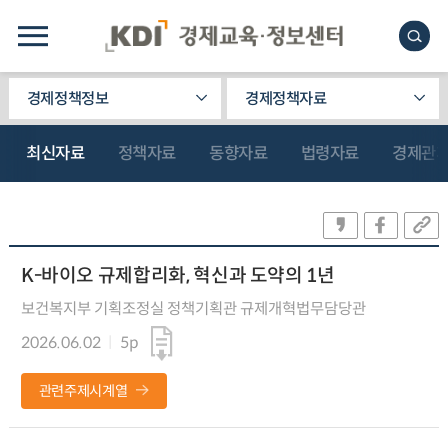
경제정책정보
경제정책자료
최신자료
정책자료
동향자료
법령자료
경제관
K-바이오 규제합리화, 혁신과 도약의 1년
보건복지부 기획조정실 정책기획관 규제개혁법무담당관
2026.06.02
5p
관련주제시계열