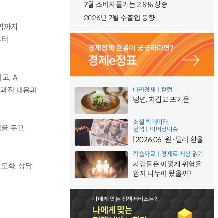
7월 소비자물가는 2.8% 상승
2026년 7월 수출입 동향
0명까지
부터
, AI
효과적 대응과
나라경제ㅣ칼럼
냉면, 차갑고 뜨거운
소셜 빅데이터
점을 두고
분석ㅣ이머징이슈
[2026.06] 원·달러 환율
학습자료ㅣ경제로 세상 읽기
사람들은 어떻게 위험을
도화, 상담
함께 나누어 왔을까?