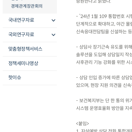
증원한다고 밝혔다.
경제관계장관회의
- ’24년 1월 109 통합번호
국내연구자료
단계적으로 확대하고, 야간 몰
신속응대전담팀을 신설하는 등 
국외연구자료
- 상담사 장기근속 유도를 위해
맞춤형정책서비스
솔루션을 도입해 상담일지 작성
사후관리 기능 강화를 위한 시
정책세미나영상
핫이슈
- 상담 인입 증가에 따른 상담
있으며, 현장 지원 의견을 신속
- 보건복지부는 단 한 통의 위
시스템 운영효율화 방안을 지속
<붙임>
1. 자살예방 상담 전화 통합개