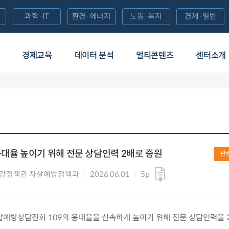
과학·IT
환경·에너지
노동·복지
경제·일반
경제교육
데이터 분석
멀티콘텐츠
센터소개
응대율 높이기 위해 전문 상담인력 2배로 증원
관
건강정책관 자살예방정책과
2026.06.01
5p
) 자살예방상담전화 109의 응대율을 신속하게 높이기 위해 전문 상담인력을 