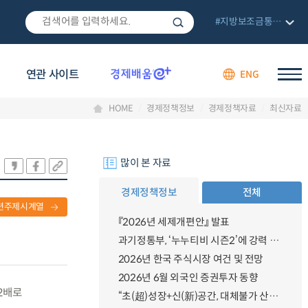
#지방보조금통합관리망
연관 사이트
ENG
HOME
경제정책정보
경제정책자료
최신자료
많이 본 자료
경제정책정보
전체
련주제시계열
『2026년 세제개편안』 발표
과기정통부, ‘누누티비 시즌2’에 강력 대응 의지 밝혀
2026년 한국 주식시장 여건 및 전망
2026년 6월 외국인 증권투자 동향
2배로
“초(超)성장+신(新)공간, 대체불가 산업강국”