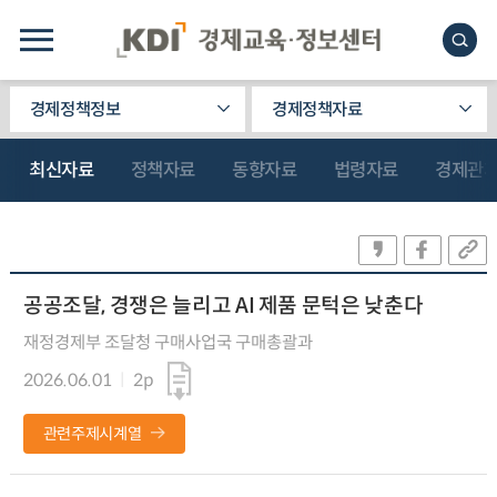
경제정책정보
경제정책자료
최신자료
정책자료
동향자료
법령자료
경제관
공공조달, 경쟁은 늘리고 AI 제품 문턱은 낮춘다
재정경제부 조달청 구매사업국 구매총괄과
2026.06.01
2p
관련주제시계열