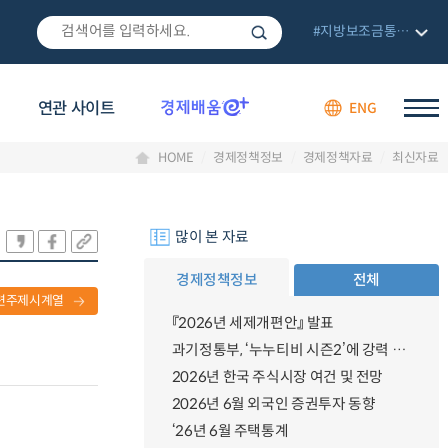
#지방보조금통합관리망
연관 사이트
ENG
HOME
경제정책정보
경제정책자료
최신자료
많이 본 자료
경제정책정보
전체
련주제시계열
『2026년 세제개편안』 발표
과기정통부, ‘누누티비 시즌2’에 강력 대응 의지 밝혀
2026년 한국 주식시장 여건 및 전망
2026년 6월 외국인 증권투자 동향
‘26년 6월 주택통계