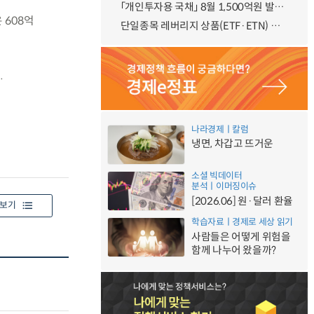
「개인투자용 국채」 8월 1,500억원 발행 예정
 608억
단일종목 레버리지 상품(ETF·ETN) 기본예탁금 강화 조기시행 방안 안내
.
나라경제ㅣ칼럼
냉면, 차갑고 뜨거운
소셜 빅데이터
분석ㅣ이머징이슈
[2026.06] 원·달러 환율
보기
학습자료ㅣ경제로 세상 읽기
사람들은 어떻게 위험을
함께 나누어 왔을까?