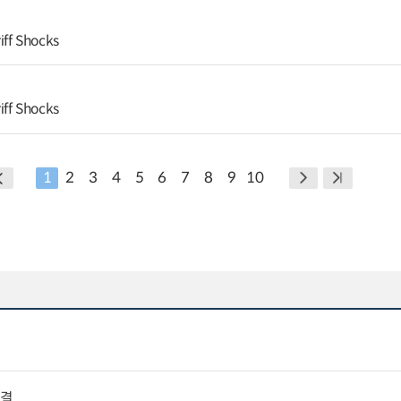
ff Shocks
ff Shocks
1
2
3
4
5
6
7
8
9
10
타결