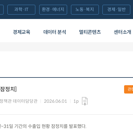
과학·IT
환경·에너지
노동·복지
경제·일반
경제교육
데이터 분석
멀티콘텐츠
센터소개
[잠정치]
관
정책관 데이터담당관
2026.06.01
1p
월 1일~31일 기간의 수출입 현황 잠정치를 발표했다.