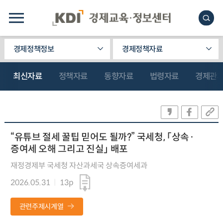
경제정책정보
경제정책자료
최신자료
정책자료
동향자료
법령자료
경제관
“유튜브 절세 꿀팁 믿어도 될까?” 국세청, 「상속·
증여세 오해 그리고 진실」 배포
재정경제부 국세청 자산과세국 상속증여세과
2026.05.31
13p
관련주제시계열