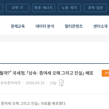
과학·IT
환경·에너지
노동·복지
경제·일반
경제교육
데이터 분석
멀티콘텐츠
센터소개
될까?” 국세청, 「상속·증여세 오해 그리고 진실」 배포
관
 상속증여세과
2026.05.31
13p
「상속·증여세 오해 그리고 진실」 자료를 배포했다.