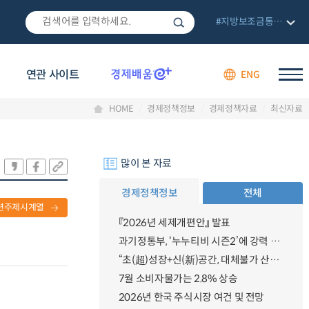
#지방보조금통합관리망
연관 사이트
ENG
HOME
경제정책정보
경제정책자료
최신자료
많이 본 자료
경제정책정보
전체
련주제시계열
『2026년 세제개편안』 발표
과기정통부, ‘누누티비 시즌2’에 강력 대응 의지 밝혀
“초(超)성장+신(新)공간, 대체불가 산업강국”
7월 소비자물가는 2.8% 상승
2026년 한국 주식시장 여건 및 전망