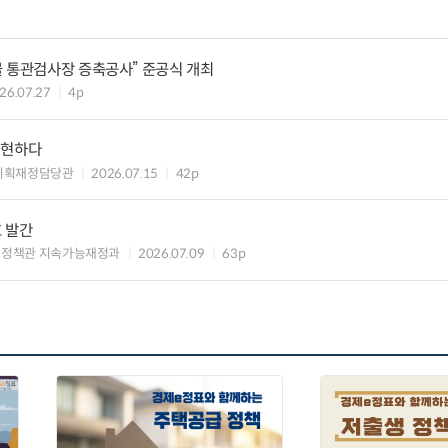
물 통관검사장 증축공사” 준공식 개최
26.07.27
4p
실현하다
기획재정담당관
2026.07.15
42p
호 발간
신정책관 지속가능재정과
2026.07.09
63p