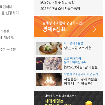
2026년 7월 수출입 동향
 표현이나
2026년 7월 소비자물가동향
지를 선정하여
 기준을
께 제공함.
나라경제ㅣ칼럼
냉면, 차갑고 뜨거운
 주제는 1분
소셜 빅데이터
분석ㅣ이머징이슈
[2026.06] 원·달러 환율
학습자료ㅣ경제로 세상 읽기
사람들은 어떻게 위험을
함께 나누어 왔을까?