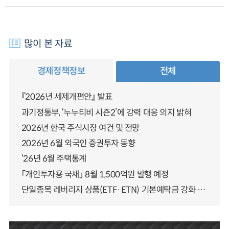
많이 본 자료
경제정책정보
전체
『2026년 세제개편안』 발표
과기정통부, ‘누누티비 시즌2’에 강력 대응 의지 밝혀
2026년 한국 주식시장 여건 및 전망
2026년 6월 외국인 증권투자 동향
‘26년 6월 주택통계
「개인투자용 국채」 8월 1,500억원 발행 예정
단일종목 레버리지 상품(ETF·ETN) 기본예탁금 강화 조기시행 방안 안내