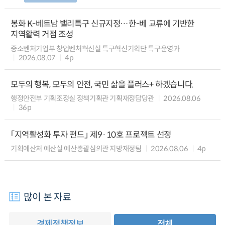
봉화 K-베트남 밸리특구 신규지정…한-베 교류에 기반한
지역활력 거점 조성
중소벤처기업부 창업벤처혁신실 특구혁신기획단 특구운영과
2026.08.07
4p
모두의 행복, 모두의 안전, 국민 삶을 플러스+ 하겠습니다.
행정안전부 기획조정실 정책기획관 기획재정담당관
2026.08.06
36p
「지역활성화 투자 펀드」 제9·10호 프로젝트 선정
기획예산처 예산실 예산총괄심의관 지방재정팀
2026.08.06
4p
많이 본 자료
경제정책정보
전체