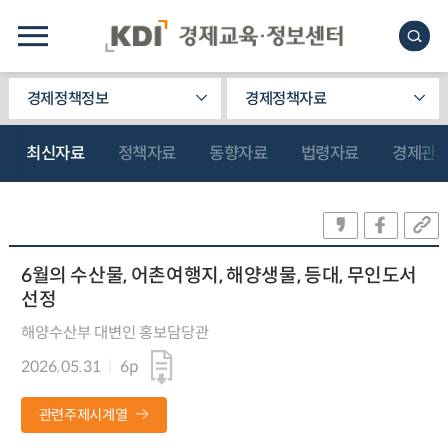
경제정책정보
경제정책자료
최신자료
정책자료
동향자료
법령자료
경제관
6월의 수산물, 어촌여행지, 해양생물, 등대, 무인도서
선정
해양수산부 대변인 홍보담당관
2026.05.31
6p
관련주제시계열