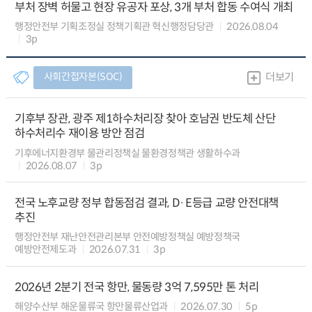
부처 장벽 허물고 현장 유공자 포상, 3개 부처 합동 수여식 개최
행정안전부 기획조정실 정책기획관 혁신행정담당관
2026.08.04
3p
사회간접자본(SOC)
더보기
기후부 장관, 광주 제1하수처리장 찾아 호남권 반도체 산단
하수처리수 재이용 방안 점검
기후에너지환경부 물관리정책실 물환경정책관 생활하수과
2026.08.07
3p
전국 노후교량 정부 합동점검 결과, D·E등급 교량 안전대책
추진
행정안전부 재난안전관리본부 안전예방정책실 예방정책국
예방안전제도과
2026.07.31
3p
2026년 2분기 전국 항만, 물동량 3억 7,595만 톤 처리
해양수산부 해운물류국 항만물류산업과
2026.07.30
5p