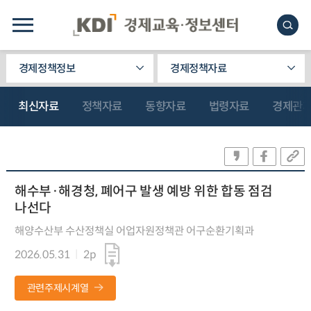
경제정책정보
경제정책자료
최신자료
정책자료
동향자료
법령자료
경제관
해수부·해경청, 폐어구 발생 예방 위한 합동 점검
나선다
해양수산부 수산정책실 어업자원정책관 어구순환기획과
2026.05.31
2p
관련주제시계열