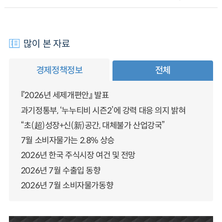
많이 본 자료
경제정책정보
전체
『2026년 세제개편안』 발표
과기정통부, ‘누누티비 시즌2’에 강력 대응 의지 밝혀
“초(超)성장+신(新)공간, 대체불가 산업강국”
7월 소비자물가는 2.8% 상승
2026년 한국 주식시장 여건 및 전망
2026년 7월 수출입 동향
2026년 7월 소비자물가동향