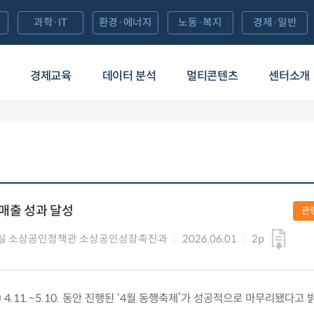
과학·IT
환경·에너지
노동·복지
경제·일반
경제교육
데이터 분석
멀티콘텐츠
센터소개
 매출 성과 달성
관
실 소상공인정책관 소상공인성장촉진과
2026.06.01
2p
) 4.11.~5.10. 동안 진행된 ‘4월 동행축제’가 성공적으로 마무리됐다고 