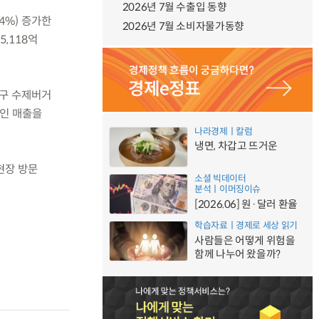
2026년 7월 수출입 동향
4%) 증가한
2026년 7월 소비자물가동향
5,118억
대구 수제버거
라인 매출을
나라경제ㅣ칼럼
냉면, 차갑고 뜨거운
 현장 방문
소셜 빅데이터
분석ㅣ이머징이슈
[2026.06] 원·달러 환율
학습자료ㅣ경제로 세상 읽기
사람들은 어떻게 위험을
함께 나누어 왔을까?