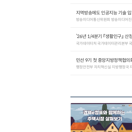
지역방송에도 인공지능 기술 
방송미디어통신위원회 방송미디어진
’26년 1/4분기 『생활인구』 산
국가데이터처 국가데이터관리본부 
민선 9기 첫 중앙지방정책협의회
행정안전부 자치혁신실 지방행정국 