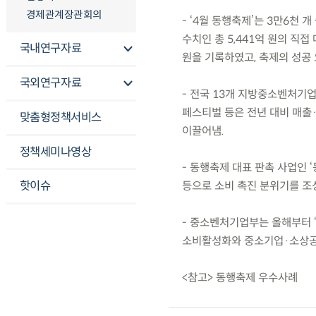
경제관계장관회의
- ‘4월 동행축제’는 3만6천 
수치인 총 5,441억 원의 직접
국내연구자료
원을 기록하였고, 축제의 성공
국외연구자료
- 전국 13개 지방중소벤처기
페스티벌 등은 전년 대비 매출
맞춤형정책서비스
이끌어냄.
정책세미나영상
- 동행축제 대표 판촉 사업인 ‘
핫이슈
등으로 소비 촉진 분위기를 조
- 중소벤처기업부는 올해부터 ‘
소비활성화와 중소기업·소상공인
<참고> 동행축제 우수사례