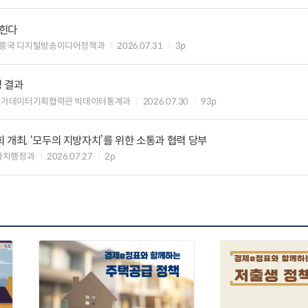
입힌다
흥국 디지털방송미디어정책과
2026.07.31
3p
정 결과
국가데이터기획협력관 빅데이터통계과
2026.07.30
93p
 개최, ‘모두의 지방자치’를 위한 소통과 협력 당부
자치행정과
2026.07.27
2p