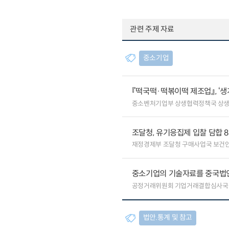
관련 주제 자료
중소기업
『떡국떡·떡볶이떡 제조업』, ‘
중소벤처기업부 상생협력정책국 상
조달청, 유기응집제 입찰 담합 
재정경제부 조달청 구매사업국 보건
중소기업의 기술자료를 중국법
공정거래위원회 기업거래결합심사국
법안.통계 및 참고