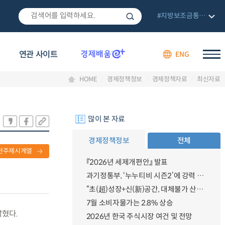
#지방보조금통합관리망
연관 사이트
ENG
HOME
경제정책정보
경제정책자료
최신자료
많이 본 자료
경제정책정보
전체
련주제시계열
『2026년 세제개편안』 발표
과기정통부, ‘누누티비 시즌2’에 강력 대응 의지 밝혀
“초(超)성장+신(新)공간, 대체불가 산업강국”
7월 소비자물가는 2.8% 상승
밝혔다.
2026년 한국 주식시장 여건 및 전망