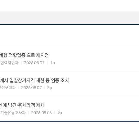
생계형 적합업종’으로 재지정
생협력지원과
2026.08.07
1p
8개사 입찰참가자격 제한 등 엄중 조치
안전구매과
2026.08.07
2p
인에 넘긴 ㈜세라젬 제재
 기술유용조사과
2026.08.06
9p