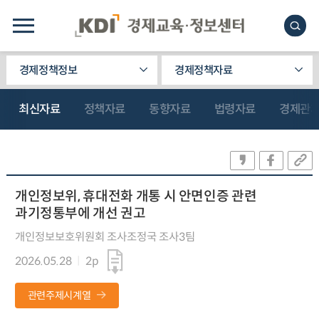
경제정책정보
경제정책자료
최신자료
정책자료
동향자료
법령자료
경제관
개인정보위, 휴대전화 개통 시 안면인증 관련
과기정통부에 개선 권고
개인정보보호위원회 조사조정국 조사3팀
2026.05.28
2p
관련주제시계열