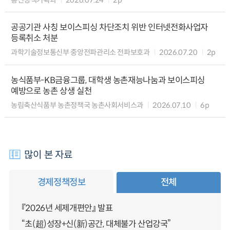
공공기관 사칭 보이스피싱 차단조치 위반 인터넷전화사업자
등록취소 처분
과학기술정보통신부 중앙전파관리소 전파보호과
2026.07.20
2p
농식품부-KB금융그룹, 대학생 농촌재능나눔과 보이스피싱
예방으로 농촌 상생 실천
농림축산식품부 농촌정책국 농촌사회서비스과
2026.07.10
6p
많이 본 자료
경제정책정보
전체
『2026년 세제개편안』 발표
“초(超)성장+신(新)공간, 대체불가 산업강국”