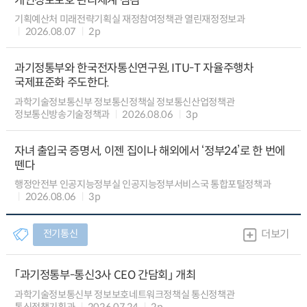
개인정보보호 관리체계 점검
기획예산처 미래전략기획실 재정참여정책관 열린재정정보과
2026.08.07
2p
과기정통부와 한국전자통신연구원, ITU-T 자율주행차
국제표준화 주도한다.
과학기술정보통신부 정보통신정책실 정보통신산업정책관
정보통신방송기술정책과
2026.08.06
3p
자녀 출입국 증명서, 이젠 집이나 해외에서 ‘정부24’로 한 번에
뗀다
행정안전부 인공지능정부실 인공지능정부서비스국 통합포털정책과
2026.08.06
3p
전기통신
더보기
「과기정통부-통신3사 CEO 간담회」 개최
과학기술정보통신부 정보보호네트워크정책실 통신정책관
통신정책기획과
2026.07.24
2p