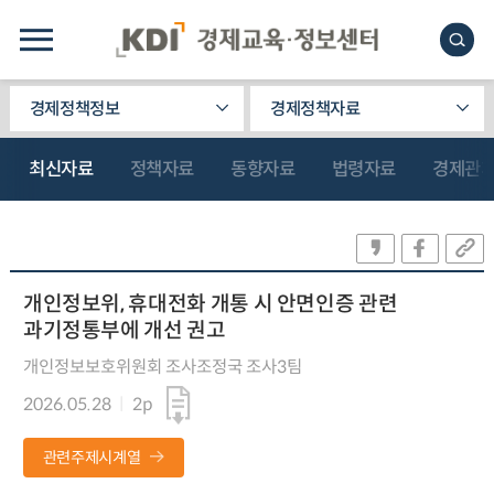
경제정책정보
경제정책자료
최신자료
정책자료
동향자료
법령자료
경제관
개인정보위, 휴대전화 개통 시 안면인증 관련
과기정통부에 개선 권고
개인정보보호위원회 조사조정국 조사3팀
2026.05.28
2p
관련주제시계열