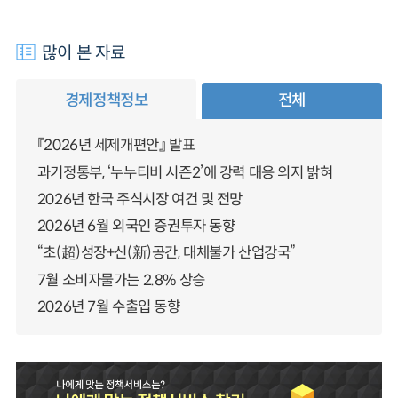
많이 본 자료
경제정책정보
전체
『2026년 세제개편안』 발표
과기정통부, ‘누누티비 시즌2’에 강력 대응 의지 밝혀
2026년 한국 주식시장 여건 및 전망
2026년 6월 외국인 증권투자 동향
“초(超)성장+신(新)공간, 대체불가 산업강국”
7월 소비자물가는 2.8% 상승
2026년 7월 수출입 동향