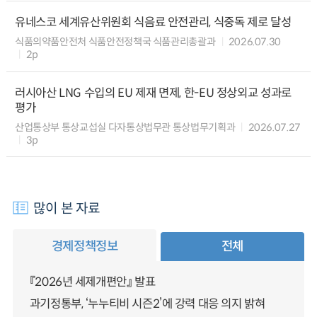
유네스코 세계유산위원회 식음료 안전관리, 식중독 제로 달성
식품의약품안전처 식품안전정책국 식품관리총괄과
2026.07.30
2p
러시아산 LNG 수입의 EU 제재 면제, 한-EU 정상외교 성과로
평가
산업통상부 통상교섭실 다자통상법무관 통상법무기획과
2026.07.27
3p
많이 본 자료
경제정책정보
전체
『2026년 세제개편안』 발표
과기정통부, ‘누누티비 시즌2’에 강력 대응 의지 밝혀