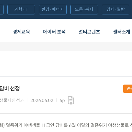
과학·IT
환경·에너지
노동·복지
경제·일반
경제교육
데이터 분석
멀티콘텐츠
센터소개
담비 선정
관
 생물다양성과
2026.06.02
6p
.(화) 멸종위기 야생생물 Ⅱ급인 담비를 6월 이달의 멸종위기 야생생물로