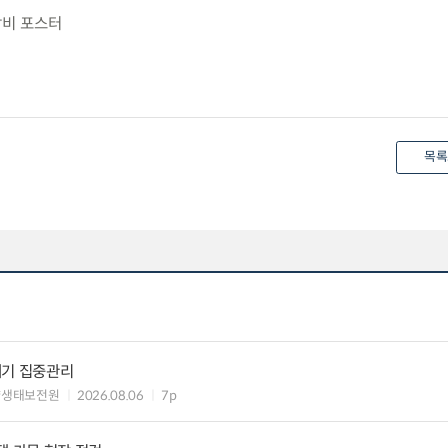
담비 포스터
목록
레기 집중관리
양생태보전원
2026.08.06
7p