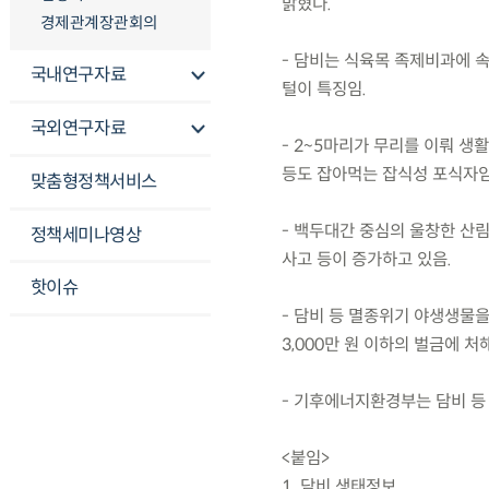
밝혔다.
경제관계장관회의
- 담비는 식육목 족제비과에 속
국내연구자료
털이 특징임.
국외연구자료
- 2~5마리가 무리를 이뤄 생
등도 잡아먹는 잡식성 포식자임
맞춤형정책서비스
- 백두대간 중심의 울창한 산림
정책세미나영상
사고 등이 증가하고 있음.
핫이슈
- 담비 등 멸종위기 야생생물을
3,000만 원 이하의 벌금에 처
- 기후에너지환경부는 담비 등
<붙임>
1. 담비 생태정보