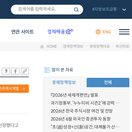
#지방보조금통합관리망
연관 사이트
ENG
HOME
경제정책정보
경제정책자료
최신자료
많이 본 자료
경제정책정보
전체
련주제시계열
『2026년 세제개편안』 발표
과기정통부, ‘누누티비 시즌2’에 강력 대응 의지 밝혀
2026년 한국 주식시장 여건 및 전망
2026년 6월 외국인 증권투자 동향
 선정했다고
“초(超)성장+신(新)공간, 대체불가 산업강국”