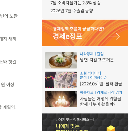
7월 소비자물가는 2.8% 상승
2026년 7월 수출입 동향
주변의 노란
멧돼지 새끼
나라경제ㅣ칼럼
냉면, 차갑고 뜨거운
감소와 찻길
소셜 빅데이터
분석ㅣ이머징이슈
[2026.06] 원·달러 환율
 원 이상
학습자료ㅣ경제로 세상 읽기
사람들은 어떻게 위험을
함께 나누어 왔을까?
 계획임.