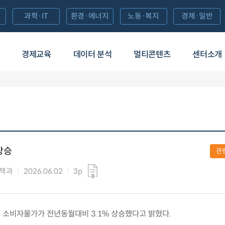
과학·IT
환경·에너지
노동·복지
경제·일반
경제교육
데이터 분석
멀티콘텐츠
센터소개
상승
관
정책과
2026.06.02
3p
 5월 소비자물가가 전년동월대비 3.1% 상승했다고 밝혔다.