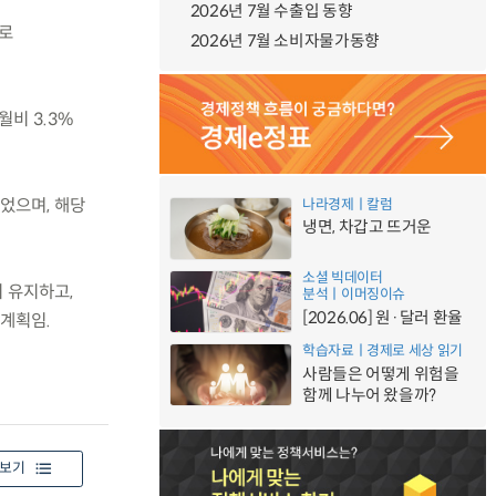
2026년 7월 수출입 동향
으로
2026년 7월 소비자물가동향
비 3.3%
되었으며, 해당
나라경제ㅣ칼럼
냉면, 차갑고 뜨거운
소셜 빅데이터
 유지하고,
분석ㅣ이머징이슈
[2026.06] 원·달러 환율
 계획임.
학습자료ㅣ경제로 세상 읽기
사람들은 어떻게 위험을
함께 나누어 왔을까?
보기