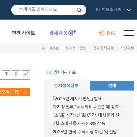
#지방보조금통합관리망
연관 사이트
ENG
HOME
경제정책정보
경제정책자료
최신자료
많이 본 자료
경제정책정보
전체
련주제시계열
『2026년 세제개편안』 발표
과기정통부, ‘누누티비 시즌2’에 강력 대응 의지 밝혀
“초(超)성장+신(新)공간, 대체불가 산업강국”
7월 소비자물가는 2.8% 상승
2026년 한국 주식시장 여건 및 전망