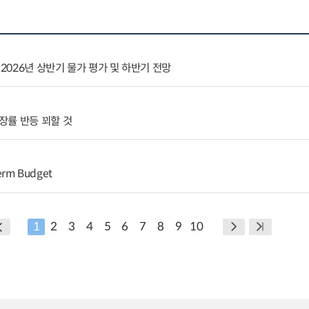
 2026년 상반기 물가 평가 및 하반기 전망
장률 반등 꾀할 것
erm Budget
1
2
3
4
5
6
7
8
9
10