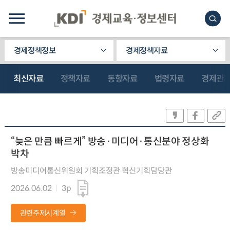
경제정책정보
경제정책자료
최신자료
정책자료
동향자료
법령자료
경제관
“늦은 만큼 빠르게” 방송·미디어·통신분야 정상화
박차
방송미디어통신위원회 기획조정관 혁신기획담당관
2026.06.02
3p
관련주제시계열