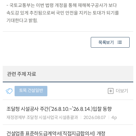
- 국토교통부는 이번 법령 개정을 통해 재해복구공사가 보다
속도감 있게 추진됨으로써 국민 안전을 지키는 토대가 되기를
기대한다고 밝힘.
목록보기
관련 주제 자료
토목.건설일반
더보기
조달청 시설공사 주간(’26.8.10.~’26.8.14.)입찰 동향
재정경제부 조달청 시설사업국 시설총괄과
2026.08.07
4p
건설업종 표준하도급계약서(직접지급합의서) 개정