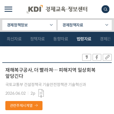
경제정책정보
경제정책자료
최신자료
정책자료
동향자료
법령자료
경제관
재해복구공사, 더 빨라져… 피해지역 일상회복
앞당긴다
국토교통부 건설정책국 기술안전정책관 기술혁신과
2026.06.02
2p
관련주제시계열