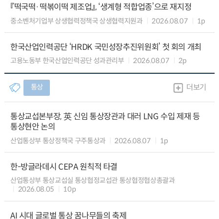
『떡국떡·떡볶이떡 제조업』, ‘생계형 적합업종’으로 재지정
중소벤처기업부 상생협력정책국 상생협력지원과
2026.08.07
1p
한국산업인력공단 ‘HRDK 국민성장추진위원회’ 첫 회의 개최
고용노동부 한국산업인력공단 성과관리부
2026.08.07
2p
통상
더보기
통상교섭본부장, 英 신임 통상장관과 대러 LNG 수입 제재 등
통상현안 논의
산업통상부 통상정책국 구주통상과
2026.08.07
1p
한-방글라데시 CEPA 원칙적 타결
산업통상부 통상교섭실 통상협정교섭관 통상협정협상총괄과
2026.08.05
10p
AI 시대 글로벌 통상 꿈나무들의 축제