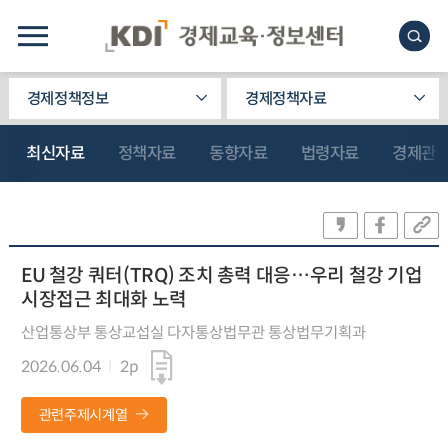
경제정책정보
경제정책자료
최신자료
정책자료
동향자료
법령자료
경제관
EU 철강 쿼터(TRQ) 조치 총력 대응…우리 철강 기업
시장접근 최대화 노력
산업통상부 통상교섭실 다자통상법무관 통상법무기획과
2026.06.04
2p
관련주제시계열