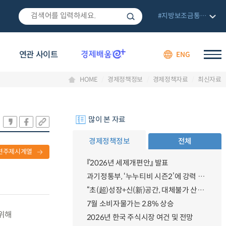
#지방보조금통합관리망
연관 사이트
ENG
HOME
경제정책정보
경제정책자료
최신자료
많이 본 자료
경제정책정보
전체
련주제시계열
『2026년 세제개편안』 발표
과기정통부, ‘누누티비 시즌2’에 강력 대응 의지 밝혀
“초(超)성장+신(新)공간, 대체불가 산업강국”
7월 소비자물가는 2.8% 상승
 위해
2026년 한국 주식시장 여건 및 전망