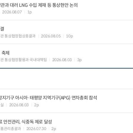
관과 대러 LNG 수입 제재 등 통상현안 논의
2026.08.07
1p
타결
섭관 통상협정협상총괄과
2026.08.05
10p
의 축제
관 통상협정활용과 국내대책팀
2026.08.03
3p
지기구 아시아·태평양 지역기구(APG) 연차총회 참석
정실
2026.08.03
2p
 안전관리, 식중독 제로 달성
식품관리총괄과
2026.07.30
2p