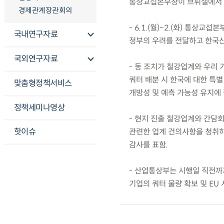
통상교섭본부장이 브뤼셀에서 E
경제관계장관회의
- 6.1.(월)~2.(화) 통상교
국내연구자료
정부의 우려를 전달하고 한국산
국외연구자료
- 동 조치가 철강업계와 우리 
쿼터 배분 시 한국에 대한 특
맞춤형정책서비스
개방성 및 예측 가능성 유지에 
정책세미나영상
- 현지 진출 철강업계와 간담회
핫이슈
관련한 업계 건의사항을 청취하
감사를 표함.
- 산업통상부는 시행일 직전까
기업의 쿼터 물량 확보 및 EU