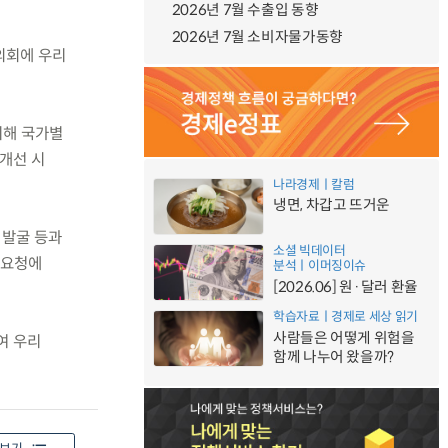
2026년 7월 수출입 동향
2026년 7월 소비자물가동향
럽의회에 우리
위해 국가별
개선 시
나라경제ㅣ칼럼
냉면, 차갑고 뜨거운
 발굴 등과
소셜 빅데이터
 요청에
분석ㅣ이머징이슈
[2026.06] 원·달러 환율
학습자료ㅣ경제로 세상 읽기
사람들은 어떻게 위험을
여 우리
함께 나누어 왔을까?