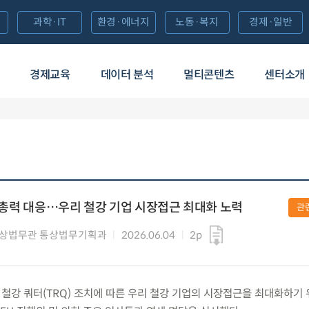
과학·IT
환경·에너지
노동·복지
경제·일반
경제교육
데이터 분석
멀티콘텐츠
센터소개
치 총력 대응…우리 철강 기업 시장접근 최대화 노력
관
통상법무관 통상법무기획과
2026.06.04
2p
 EU 철강 쿼터(TRQ) 조치에 따른 우리 철강 기업의 시장접근을 최대화하기