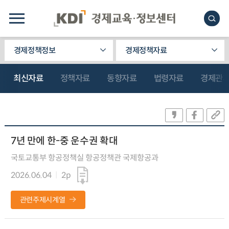
경제정책정보
경제정책자료
최신자료
정책자료
동향자료
법령자료
경제관
7년 만에 한-중 운수권 확대
국토교통부 항공정책실 항공정책관 국제항공과
2026.06.04
2p
관련주제시계열