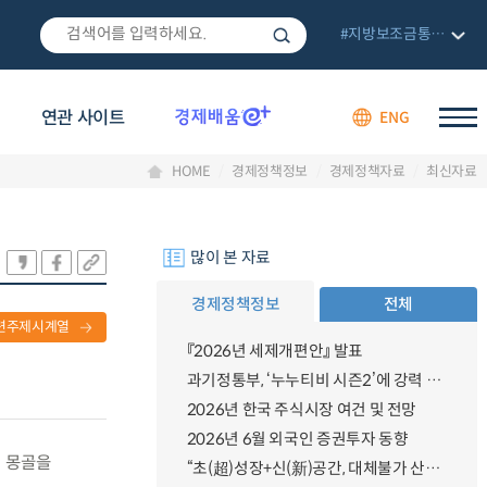
#지방보조금통합관리망
연관 사이트
ENG
HOME
경제정책정보
경제정책자료
최신자료
많이 본 자료
경제정책정보
전체
련주제시계열
『2026년 세제개편안』 발표
과기정통부, ‘누누티비 시즌2’에 강력 대응 의지 밝혀
2026년 한국 주식시장 여건 및 전망
2026년 6월 외국인 증권투자 동향
. 몽골을
“초(超)성장+신(新)공간, 대체불가 산업강국”