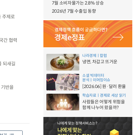
7월 소비자물가는 2.8% 상승
2026년 7월 수출입 동향
을 주제로
양국간 협력
나라경제ㅣ칼럼
냉면, 차갑고 뜨거운
를 되새길
소셜 빅데이터
분석ㅣ이머징이슈
[2026.06] 원·달러 환율
 기반을
학습자료ㅣ경제로 세상 읽기
사람들은 어떻게 위험을
함께 나누어 왔을까?