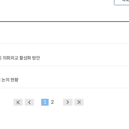
목록
미 의회외교 활성화 방안
 논의 현황
1
2