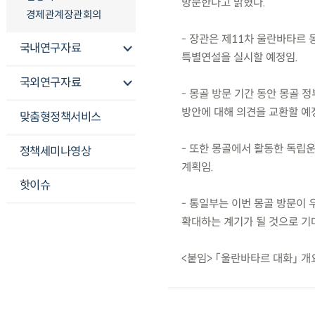
방문한다고 밝혔다.
경제관계장관회의
- 장관은 제11차 울란바타르
국내연구자료
특별연설을 실시할 예정임.
국외연구자료
- 몽골 방문 기간 동안 몽골 
방안에 대해 의견을 교환할 예
맞춤형정책서비스
- 또한 몽골에서 활동한 독립
정책세미나영상
계획임.
핫이슈
- 통일부는 이번 몽골 방문이
확대하는 계기가 될 것으로 기
<붙임> 「울란바타르 대화」 개