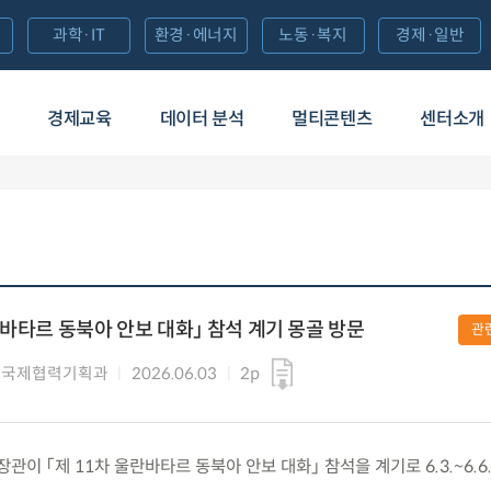
과학·IT
환경·에너지
노동·복지
경제·일반
경제교육
데이터 분석
멀티콘텐츠
센터소개
란바타르 동북아 안보 대화」 참석 계기 몽골 방문
관
 국제협력기획과
2026.06.03
2p
부 장관이 「제 11차 울란바타르 동북아 안보 대화」 참석을 계기로 6.3.~6.6