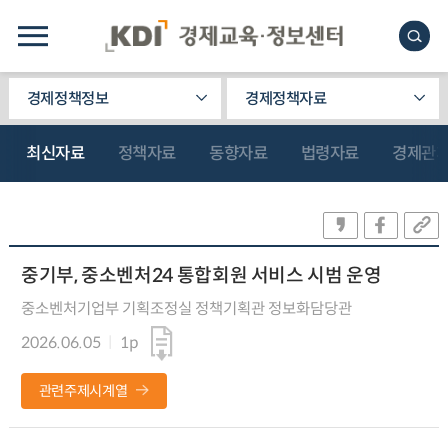
경제정책정보
경제정책자료
최신자료
정책자료
동향자료
법령자료
경제관
중기부, 중소벤처24 통합회원 서비스 시범 운영
중소벤처기업부 기획조정실 정책기획관 정보화담당관
2026.06.05
1p
관련주제시계열