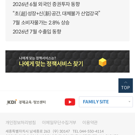
2026년 6월 외국인 증권투자 동향
“초(超)성장+신(新)공간, 대체불가 산업강국”
7월 소비자물가는 2.8% 상승
2026년 7월 수출입 동향
TOP
FAMILY SITE
개인정보처리방침
이메일무단수집거부
이용약관
세종특별자치시 남세종로 263 (우) 30147 TEL 044-550-4114