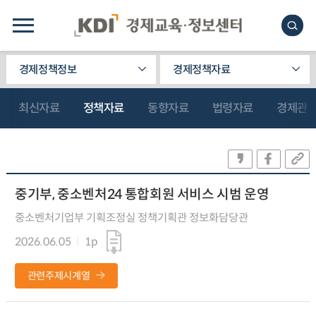
경제정책정보
경제정책자료
최신자료
정책자료
동향자료
법령자료
경제관
중기부, 중소벤처24 통합회원 서비스 시범 운영
중소벤처기업부 기획조정실 정책기획관 정보화담당관
2026.06.05
1p
관련주제시계열