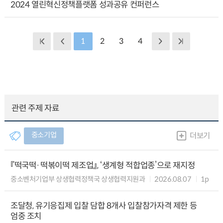
2024 열린혁신정책플랫폼 성과공유 컨퍼런스
1
2
3
4
관련 주제 자료
중소기업
더보기
『떡국떡·떡볶이떡 제조업』, ‘생계형 적합업종’으로 재지정
중소벤처기업부 상생협력정책국 상생협력지원과
2026.08.07
1p
조달청, 유기응집제 입찰 담합 8개사 입찰참가자격 제한 등
엄중 조치