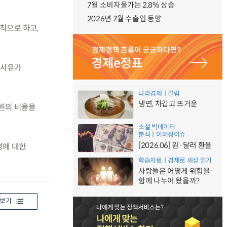
7월 소비자물가는 2.8% 상승
2026년 7월 수출입 동향
칙으로 하고,
 사유가
나라경제ㅣ칼럼
냉면, 차갑고 뜨거운
무원의 비율을
소셜 빅데이터
분석ㅣ이머징이슈
[2026.06] 원·달러 환율
영에 대한
학습자료ㅣ경제로 세상 읽기
사람들은 어떻게 위험을
함께 나누어 왔을까?
보기