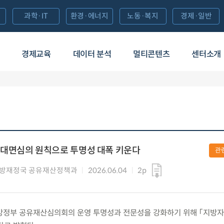
과학·IT
환경·에너지
노동·복지
경제·일반
경제교육
데이터 분석
멀티콘텐츠
센터소개
대면심의 원칙으로 투명성 대폭 키운다
관
지방재정국 공유재산정책과
2026.06.04
2p
) 지방정부 공유재산심의회의 운영 투명성과 전문성을 강화하기 위해 「지방