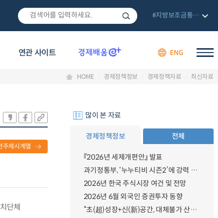
#지방보조금통합관리망
연관 사이트
ENG
HOME
경제정책정보
경제정책자료
최신자료
많이 본 자료
경제정책정보
전체
련주제시계열
『2026년 세제개편안』 발표
과기정통부, ‘누누티비 시즌2’에 강력 대응 의지 밝혀
2026년 한국 주식시장 여건 및 전망
2026년 6월 외국인 증권투자 동향
자치단체
“초(超)성장+신(新)공간, 대체불가 산업강국”