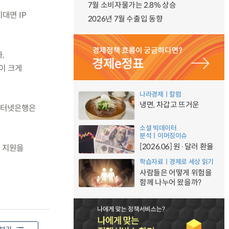
7월 소비자물가는 2.8% 상승
대면 IP
2026년 7월 수출입 동향
,
이 크게
나라경제ㅣ칼럼
냉면, 차갑고 뜨거운
 인터넷은행은
소셜 빅데이터
분석ㅣ이머징이슈
[2026.06] 원·달러 환율
 지원을
학습자료ㅣ경제로 세상 읽기
사람들은 어떻게 위험을
함께 나누어 왔을까?