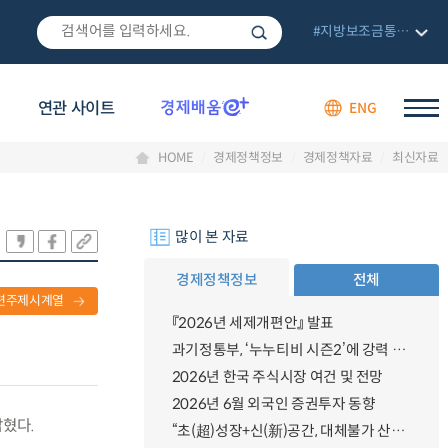
#지방보조금통합관리망
연관 사이트
ENG
HOME
경제정책정보
경제정책자료
최신자료
많이 본 자료
경제정책정보
전체
련주제시계열
『2026년 세제개편안』 발표
과기정통부, ‘누누티비 시즌2’에 강력 대응 의지 밝혀
2026년 한국 주식시장 여건 및 전망
2026년 6월 외국인 증권투자 동향
밝혔다.
“초(超)성장+신(新)공간, 대체불가 산업강국”