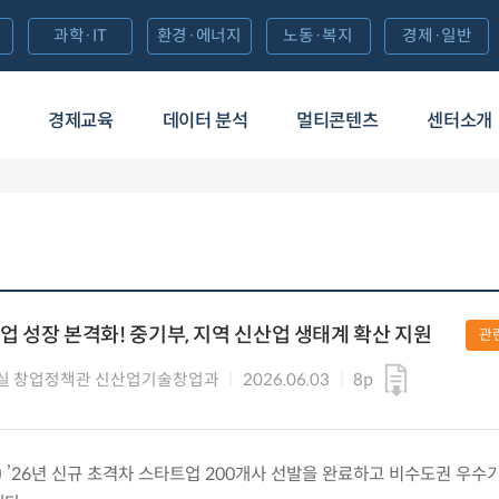
과학·IT
환경·에너지
노동·복지
경제·일반
경제교육
데이터 분석
멀티콘텐츠
센터소개
 성장 본격화! 중기부, 지역 신산업 생태계 확산 지원
관
실 창업정책관 신산업기술창업과
2026.06.03
8p
수) ’26년 신규 초격차 스타트업 200개사 선발을 완료하고 비수도권 우수