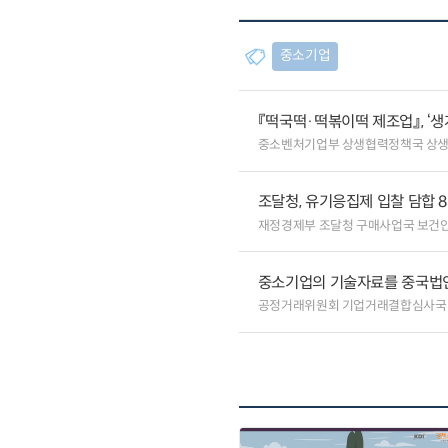
중소기업
『떡국떡·떡볶이떡 제조업』, ‘
중소벤처기업부 상생협력정책국 상
조달청, 유기응집제 입찰 담합 
재정경제부 조달청 구매사업국 보건
중소기업의 기술자료를 중국법
공정거래위원회 기업거래결합심사국