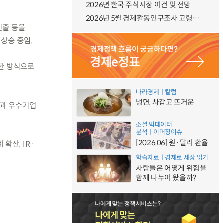
2026년 한국 주식시장 여건 및 전망
2026년 5월 경제활동인구조사 고령층 부가조사 결과
진출 등을
 상승 중임.
양한 방식으로
나라경제ㅣ칼럼
냉면, 차갑고 뜨거운
성과 우수기업
소셜 빅데이터
분석ㅣ이머징이슈
[2026.06] 원·달러 환율
확산, IR·
학습자료ㅣ경제로 세상 읽기
사람들은 어떻게 위험을
함께 나누어 왔을까?