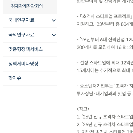
현판수여식 및 간담회를 개최했
경제관계장관회의
- 「초격차 스타트업 프로젝트
국내연구자료
지원하고, ’23년부터 총 804
국외연구자료
- ’26년부터 6대 전략산업 
200개사를 모집하여 16.8:1
맞춤형정책서비스
- 선정 스타트업에 최대 12억
정책세미나영상
15개사에는 추가적으로 최대 
핫이슈
- 중소벤처기업부는 ‘초격차 지
투자상담·대기업과의 밋업 등 
<참고>
1. ’26년 신규 초격차 스타
2. ’26년 신규 초격차 스타
3. 지방청 초격차 스타트업 거