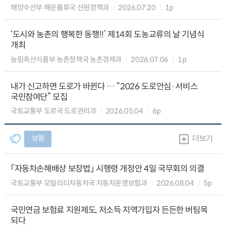
해양수산부 해운물류국 선원정책과
2026.07.20
1p
‘도시와 농촌의 행복한 동행!!’ 제14회 도농교류의 날 기념식
개최
농림축산식품부 농촌정책국 농촌경제과
2026.07.06
1p
내가 신고하면 도로가 바뀐다 … “2026 도로안심·서비스
국민참여단” 모집
국토교통부 도로국 도로관리과
2026.05.04
6p
보험
더보기
「자동차손해배상 보장법」 시행령 개정안 4일 국무회의 의결
국토교통부 모빌리티자동차국 자동차운영보험과
2026.08.04
5p
국민연금 보험료 지원제도, 저소득 지역가입자 든든한 버팀목
되다