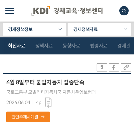
경제정책정보
경제정책자료
최신자료
정책자료
동향자료
법령자료
경제관
6월 8일부터 불법자동차 집중단속
국토교통부 모빌리티자동차국 자동차운영보험과
2026.06.04
4p
관련주제시계열