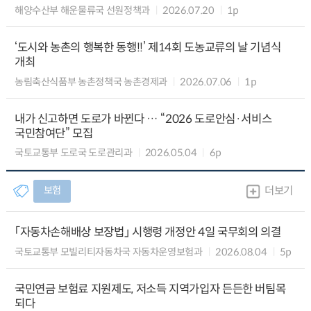
해양수산부 해운물류국 선원정책과
2026.07.20
1p
‘도시와 농촌의 행복한 동행!!’ 제14회 도농교류의 날 기념식
개최
농림축산식품부 농촌정책국 농촌경제과
2026.07.06
1p
내가 신고하면 도로가 바뀐다 … “2026 도로안심·서비스
국민참여단” 모집
국토교통부 도로국 도로관리과
2026.05.04
6p
보험
더보기
「자동차손해배상 보장법」 시행령 개정안 4일 국무회의 의결
국토교통부 모빌리티자동차국 자동차운영보험과
2026.08.04
5p
국민연금 보험료 지원제도, 저소득 지역가입자 든든한 버팀목
되다