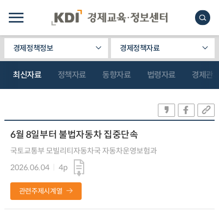
경제정책정보
경제정책자료
최신자료
정책자료
동향자료
법령자료
경제관
6월 8일부터 불법자동차 집중단속
국토교통부 모빌리티자동차국 자동차운영보험과
2026.06.04
4p
관련주제시계열