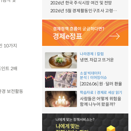
 기념식 및
2026년 한국 주식시장 여건 및 전망
2026년 5월 경제활동인구조사 고령층 부가조사 결과
민 10가지
나라경제ㅣ칼럼
냉면, 차갑고 뜨거운
포인트 2배
소셜 빅데이터
분석ㅣ이머징이슈
[2026.06] 원·달러 환율
환경 보전활동
학습자료ㅣ경제로 세상 읽기
사람들은 어떻게 위험을
함께 나누어 왔을까?