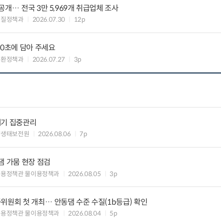
개… 전국 3만 5,969개 취급업체 조사
물질정책과
2026.07.30
12p
30초에 담아 주세요
순환정책과
2026.07.27
3p
레기 집중관리
양생태보전원
2026.08.06
7p
댐 가뭄 현장 점검
이용정책관 물이용정책과
2026.08.05
3p
위원회 첫 개최… 안동댐 수준 수질(1b등급) 확인
이용정책관 물이용정책과
2026.08.04
5p