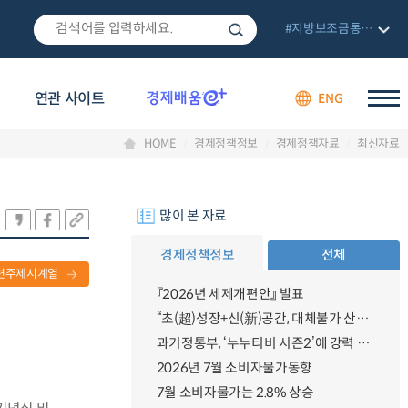
#지방보조금통합관리망
연관 사이트
ENG
HOME
경제정책정보
경제정책자료
최신자료
많이 본 자료
경제정책정보
전체
련주제시계열
『2026년 세제개편안』 발표
“초(超)성장+신(新)공간, 대체불가 산업강국”
과기정통부, ‘누누티비 시즌2’에 강력 대응 의지 밝혀
2026년 7월 소비자물가동향
7월 소비자물가는 2.8% 상승