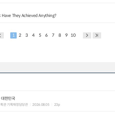
: Have They Achieved Anything?
1
2
3
4
5
6
7
8
9
10
가 대한민국
기획관 기획재정담당관
2026.08.05
23p