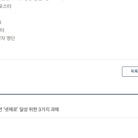
 포스터
요
스터
상자 명단
목록
 ‘넷제로’ 달성 위한 3가지 과제