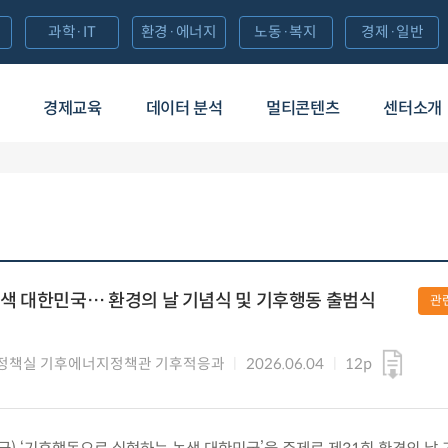
과학·IT
환경·에너지
노동·복지
경제·일반
경제교육
데이터 분석
멀티콘텐츠
센터소개
색 대한민국… 환경의 날 기념식 및 기후행동 출범식
관
정책실 기후에너지정책관 기후적응과
2026.06.04
12p