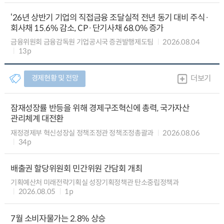
‘26년 상반기 기업의 직접금융 조달실적 전년 동기 대비 주식·
회사채 15.6% 감소, CP·단기사채 68.0% 증가
금융위원회 금융감독원 기업공시국 증권발행제도팀
2026.08.04
13p
경제현황 및 전망
더보기
잠재성장률 반등을 위해 경제구조혁신에 총력, 국가자산
관리체계 대전환
재정경제부 혁신성장실 정책조정관 정책조정총괄과
2026.08.06
34p
배출권 할당위원회 민간위원 간담회 개최
기획예산처 미래전략기획실 성장기획정책관 탄소중립정책과
2026.08.05
1p
7월 소비자물가는 2.8% 상승