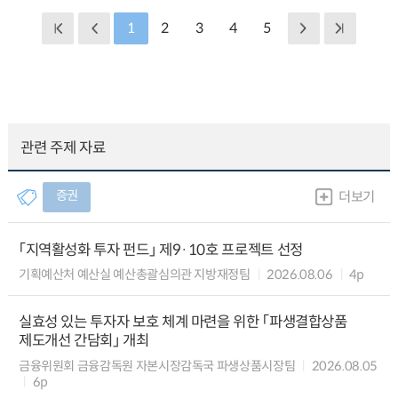
1
2
3
4
5
관련 주제 자료
증권
더보기
「지역활성화 투자 펀드」 제9·10호 프로젝트 선정
기획예산처 예산실 예산총괄심의관 지방재정팀
2026.08.06
4p
실효성 있는 투자자 보호 체계 마련을 위한 「파생결합상품
제도개선 간담회」 개최
금융위원회 금융감독원 자본시장감독국 파생상품시장팀
2026.08.05
6p