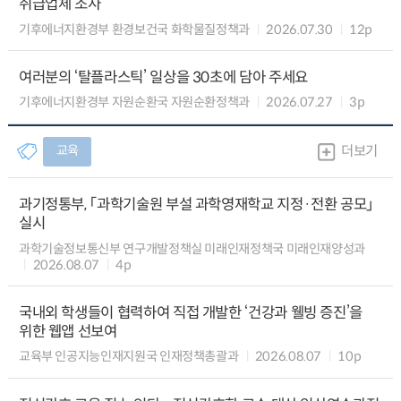
취급업체 조사
기후에너지환경부 환경보건국 화학물질정책과
2026.07.30
12p
여러분의 ‘탈플라스틱’ 일상을 30초에 담아 주세요
기후에너지환경부 자원순환국 자원순환정책과
2026.07.27
3p
교육
더보기
과기정통부, 「과학기술원 부설 과학영재학교 지정·전환 공모」
실시
과학기술정보통신부 연구개발정책실 미래인재정책국 미래인재양성과
2026.08.07
4p
국내외 학생들이 협력하여 직접 개발한 ‘건강과 웰빙 증진’을
위한 웹앱 선보여
교육부 인공지능인재지원국 인재정책총괄과
2026.08.07
10p