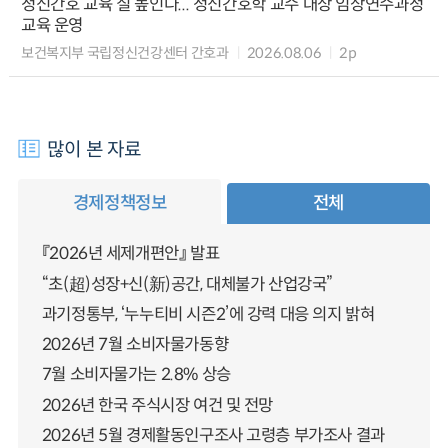
정신간호 교육 질 높인다... 정신간호학 교수 대상 임상연수과정
교육 운영
보건복지부 국립정신건강센터 간호과
2026.08.06
2p
많이 본 자료
경제정책정보
전체
『2026년 세제개편안』 발표
“초(超)성장+신(新)공간, 대체불가 산업강국”
과기정통부, ‘누누티비 시즌2’에 강력 대응 의지 밝혀
2026년 7월 소비자물가동향
7월 소비자물가는 2.8% 상승
2026년 한국 주식시장 여건 및 전망
2026년 5월 경제활동인구조사 고령층 부가조사 결과