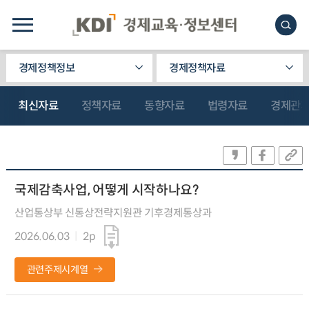
경제정책정보
경제정책자료
최신자료
정책자료
동향자료
법령자료
경제관
국제감축사업, 어떻게 시작하나요?
산업통상부 신통상전략지원관 기후경제통상과
2026.06.03
2p
관련주제시계열