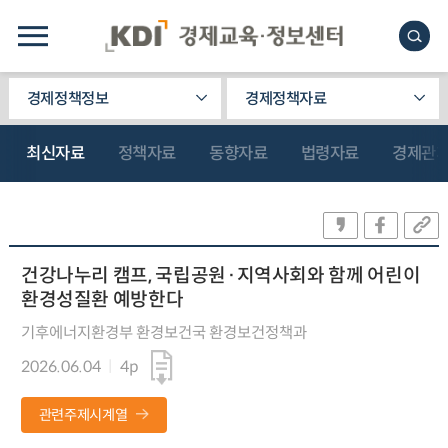
경제정책정보
경제정책자료
최신자료
정책자료
동향자료
법령자료
경제관
건강나누리 캠프, 국립공원·지역사회와 함께 어린이
환경성질환 예방한다
기후에너지환경부 환경보건국 환경보건정책과
2026.06.04
4p
관련주제시계열