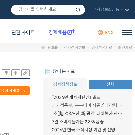
#지방보조금통합관리망
연관 사이트
ENG
HOME
경제정책정보
경제정책자료
최신자료
많이 본 자료
경제정책정보
전체
련주제시계열
『2026년 세제개편안』 발표
과기정통부, ‘누누티비 시즌2’에 강력 대응 의지 밝혀
“초(超)성장+신(新)공간, 대체불가 산업강국”
7월 소비자물가는 2.8% 상승
2026년 한국 주식시장 여건 및 전망