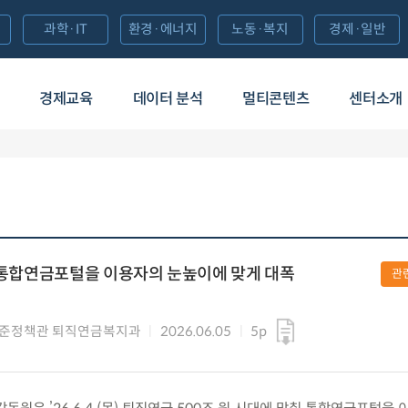
과학·IT
환경·에너지
노동·복지
경제·일반
경제교육
데이터 분석
멀티콘텐츠
센터소개
, 통합연금포털을 이용자의 눈높이에 맞게 대폭
관
기준정책관 퇴직연금복지과
2026.06.05
5p