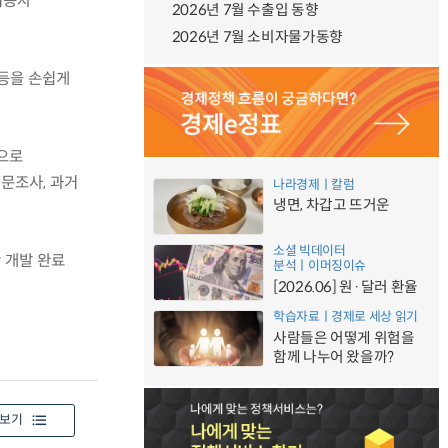
이용자
2026년 7월 수출입 동향
2026년 7월 소비자물가동향
 등을 손쉽게
으로
설문조사, 과거
나라경제ㅣ칼럼
냉면, 차갑고 뜨거운
소셜 빅데이터
산 개발 완료
분석ㅣ이머징이슈
[2026.06] 원·달러 환율
학습자료ㅣ경제로 세상 읽기
사람들은 어떻게 위험을
함께 나누어 왔을까?
보기