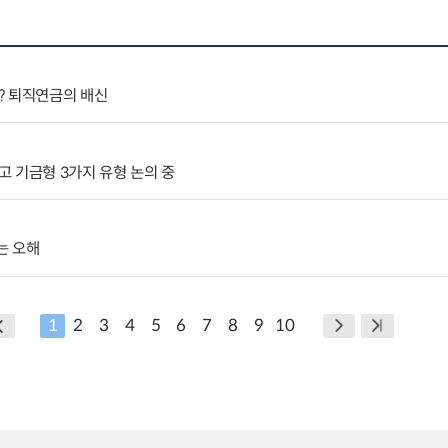
? 퇴직연금의 배신
 기금형 3가지 유형 논의 중
는 오해
1
2
3
4
5
6
7
8
9
10