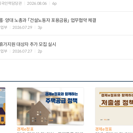
외국인력담당관
2026.08.06
6p
룹·양대 노총과 「건설노동자 포용금융」 업무협약 체결
사업부
2026.07.29
3p
휴가지원 대상자 추가 모집 실시
사업부
2026.07.27
2p
경제e정표
경제e정표