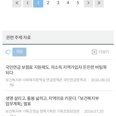
1
2
3
4
5
관련 주제 자료
연금
더보기
국민연금 보험료 지원제도, 저소득 지역가입자 든든한 버팀목
되다
보건복지부 사회복지정책실 연금정책관 국민연금정책과
2026.08.03
4p
생명 살리고, 돌봄 넓히고, 지역의료 키운다. 「보건복지부
업무계획」 발표
보건복지부 기획조정실 정책기획관 기획조정담당관
2026.07.20
46p