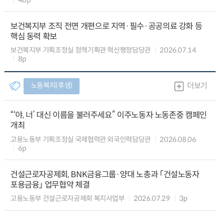
보건복지부 조직 전면 개편으로 지역·필수·공공의료 강화 등
핵심 동력 확보
보건복지부 기획조정실 정책기획관 혁신행정담당관
2026.07.14
8p
노동복지(후생)
더보기
“‘야, 너’ 대신 이름을 불러주세요” 이주노동자 노동존중 캠페인
개최
고용노동부 기획조정실 국제협력관 외국인력담당관
2026.08.06
6p
건설근로자공제회, BNK금융그룹·양대 노총과 「건설노동자
포용금융」 업무협약 체결
고용노동부 건설근로자공제회 복지사업부
2026.07.29
3p