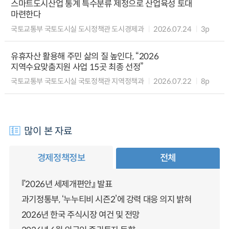
스마트도시산업 통계 특수분류 제정으로 산업육성 토대
마련한다
국토교통부 국토도시실 도시정책관 도시경제과
2026.07.24
3p
유휴자산 활용해 주민 삶의 질 높인다, “2026
지역수요맞춤지원 사업 15곳 최종 선정”
국토교통부 국토도시실 국토정책관 지역정책과
2026.07.22
8p
많이 본 자료
경제정책정보
전체
『2026년 세제개편안』 발표
과기정통부, ‘누누티비 시즌2’에 강력 대응 의지 밝혀
2026년 한국 주식시장 여건 및 전망