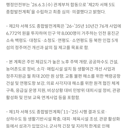
행정안전부는 ’26.6.3.(수) 관계부처 합동으로 ‘제2차 서해 5도
종합발전계획’을 수립하고 최종 심의·의결했다고 밝혔다.
- 제2차 서해 5도 종합발전계획은 ’26~’35년 10년간 76개 사업에
6,772억 원을 투자하여 인구 약 8,000명이 거주하는 인천 옹진군
소속 백령도·대청도·소청도·연평도·소연평도 등 북한 인접 5개
섬의 정주여건 개선과 삶의 질 제고를 목표로 함.
- 본 계획은 주민 체감도가 높은 노후 주택 개량, 공공하수도 건설,
농어촌도로 정비, 소각·매립시설 설치 등 생활여건 개선 사업과
정주지원금 월 최대 20만 원 상향, 교통 불편 해소를 위한 백령공항
건설 및 연평도항 보강, 의료 사각지대 해소를 위한 원격 협진 체계
구축, 응급실 운영 지원, 비상상황 대비 민방위 대피시설 정비, 관광
활성화 및 안보 교육 연계사업 등을 포함함.
- 제1차 서해 5도 종합발전계획(’11~’25) 시행 결과 도로·
상하수도 등 생활기반시설 확충, 대피·체육시설 조성, 관광 활성화
등에서 성과가 있었으나, 군사적 긴장 및 지리적 한계로 인해