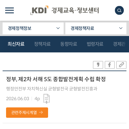
경제정책정보
경제정책자료
최신자료
정책자료
동향자료
법령자료
경제관
정부, 제2차 서해 5도 종합발전계획 수립 확정
행정안전부 자치혁신실 균형발전국 균형발전진흥과
2026.06.03
4p
관련주제시계열