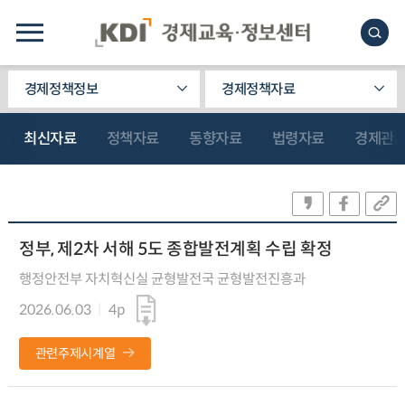
경제정책정보
경제정책자료
최신자료
정책자료
동향자료
법령자료
경제관
정부, 제2차 서해 5도 종합발전계획 수립 확정
행정안전부 자치혁신실 균형발전국 균형발전진흥과
2026.06.03
4p
관련주제시계열