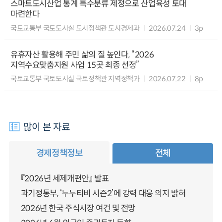
스마트도시산업 통계 특수분류 제정으로 산업육성 토대
마련한다
국토교통부 국토도시실 도시정책관 도시경제과
2026.07.24
3p
유휴자산 활용해 주민 삶의 질 높인다, “2026
지역수요맞춤지원 사업 15곳 최종 선정”
국토교통부 국토도시실 국토정책관 지역정책과
2026.07.22
8p
많이 본 자료
경제정책정보
전체
『2026년 세제개편안』 발표
과기정통부, ‘누누티비 시즌2’에 강력 대응 의지 밝혀
2026년 한국 주식시장 여건 및 전망