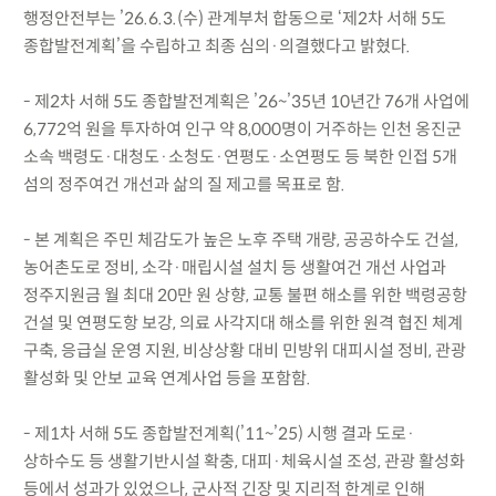
행정안전부는 ’26.6.3.(수) 관계부처 합동으로 ‘제2차 서해 5도
종합발전계획’을 수립하고 최종 심의·의결했다고 밝혔다.
- 제2차 서해 5도 종합발전계획은 ’26~’35년 10년간 76개 사업에
6,772억 원을 투자하여 인구 약 8,000명이 거주하는 인천 옹진군
소속 백령도·대청도·소청도·연평도·소연평도 등 북한 인접 5개
섬의 정주여건 개선과 삶의 질 제고를 목표로 함.
- 본 계획은 주민 체감도가 높은 노후 주택 개량, 공공하수도 건설,
농어촌도로 정비, 소각·매립시설 설치 등 생활여건 개선 사업과
정주지원금 월 최대 20만 원 상향, 교통 불편 해소를 위한 백령공항
건설 및 연평도항 보강, 의료 사각지대 해소를 위한 원격 협진 체계
구축, 응급실 운영 지원, 비상상황 대비 민방위 대피시설 정비, 관광
활성화 및 안보 교육 연계사업 등을 포함함.
- 제1차 서해 5도 종합발전계획(’11~’25) 시행 결과 도로·
상하수도 등 생활기반시설 확충, 대피·체육시설 조성, 관광 활성화
등에서 성과가 있었으나, 군사적 긴장 및 지리적 한계로 인해