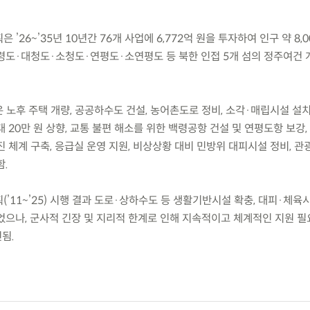
 ’26~’35년 10년간 76개 사업에 6,772억 원을 투자하여 인구 약 8,
령도·대청도·소청도·연평도·소연평도 등 북한 인접 5개 섬의 정주여건 
은 노후 주택 개량, 공공하수도 건설, 농어촌도로 정비, 소각·매립시설 설
 20만 원 상향, 교통 불편 해소를 위한 백령공항 건설 및 연평도항 보강,
 체계 구축, 응급실 운영 지원, 비상상황 대비 민방위 대피시설 정비, 관
함.
(’11~’25) 시행 결과 도로·상하수도 등 생활기반시설 확충, 대피·체육시
었으나, 군사적 긴장 및 지리적 한계로 인해 지속적이고 체계적인 지원 
됨.