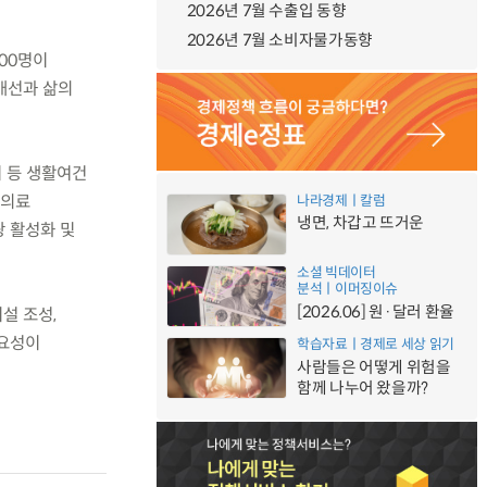
2026년 7월 수출입 동향
2026년 7월 소비자물가동향
000명이
개선과 삶의
치 등 생활여건
 의료
나라경제ㅣ칼럼
냉면, 차갑고 뜨거운
광 활성화 및
소셜 빅데이터
분석ㅣ이머징이슈
[2026.06] 원·달러 환율
설 조성,
필요성이
학습자료ㅣ경제로 세상 읽기
사람들은 어떻게 위험을
함께 나누어 왔을까?