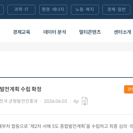
과학·IT
환경·에너지
노동·복지
경제·일반
경제교육
데이터 분석
멀티콘텐츠
센터소개
합발전계획 수립 확정
관
전국 균형발전진흥과
2026.06.03
4p
) 관계부처 합동으로 ‘제2차 서해 5도 종합발전계획’을 수립하고 최종 심의