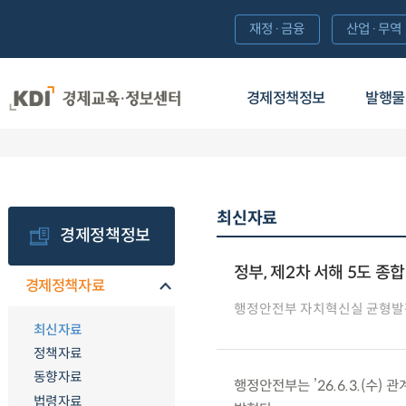
재정·금융
산업·무역
경제정책정보
발행물
최신자료
경제정책정보
정부, 제2차 서해 5도 종
경제정책자료
행정안전부 자치혁신실 균형발
최신자료
정책자료
동향자료
행정안전부는 ’26.6.3.(수
법령자료