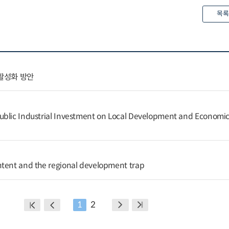
목록
활성화 방안
blic Industrial Investment on Local Development and Economic 
ntent and the regional development trap
1
2