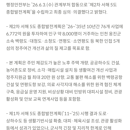
행정안전부는 ’26.6.3.(수) 관계부처 합동으로 ‘제2차 서해 5도
종합발전계획’을 수립하고 최종 심의·의결했다고 밝혔다.
- 제2차 서해 5도 종합발전계획은 ’26~’35년 10년간 76개 사업에
6,772억 원을 투자하여 인구 약 8,000명이 거주하는 인천 옹진군
소속 백령도·대청도·소청도·연평도·소연평도 등 북한 인접 5개
섬의 정주여건 개선과 삶의 질 제고를 목표로 함.
- 본 계획은 주민 체감도가 높은 노후 주택 개량, 공공하수도 건설,
농어촌도로 정비, 소각·매립시설 설치 등 생활여건 개선 사업과
정주지원금 월 최대 20만 원 상향, 교통 불편 해소를 위한 백령공항
건설 및 연평도항 보강, 의료 사각지대 해소를 위한 원격 협진 체계
구축, 응급실 운영 지원, 비상상황 대비 민방위 대피시설 정비, 관광
활성화 및 안보 교육 연계사업 등을 포함함.
- 제1차 서해 5도 종합발전계획(’11~’25) 시행 결과 도로·
상하수도 등 생활기반시설 확충, 대피·체육시설 조성, 관광 활성화
등에서 성과가 있었으나, 군사적 긴장 및 지리적 한계로 인해