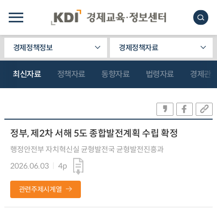
경제정책정보
경제정책자료
최신자료
정책자료
동향자료
법령자료
경제관
정부, 제2차 서해 5도 종합발전계획 수립 확정
행정안전부 자치혁신실 균형발전국 균형발전진흥과
2026.06.03
4p
관련주제시계열