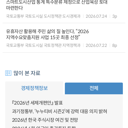
스마트도시산업 통계 특수분류 제정으로 산업육성 토대
마련한다
국토교통부 국토도시실 도시정책관 도시경제과
2026.07.24
3p
유휴자산 활용해 주민 삶의 질 높인다, “2026
지역수요맞춤지원 사업 15곳 최종 선정”
국토교통부 국토도시실 국토정책관 지역정책과
2026.07.22
8p
많이 본 자료
경제정책정보
전체
『2026년 세제개편안』 발표
과기정통부, ‘누누티비 시즌2’에 강력 대응 의지 밝혀
2026년 한국 주식시장 여건 및 전망