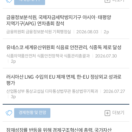
금융정보분석원, 국제자금세탁방지기구 아시아·태평양
지역기구(APG) 연차총회 참석
금융위원회 금융정보분석원 기획행정실
2026.08.03
2p
유네스코 세계유산위원회 식음료 안전관리, 식중독 제로 달성
식품의약품안전처 식품안전정책국 식품관리총괄과
2026.07.30
2p
러시아산 LNG 수입의 EU 제재 면제, 한-EU 정상외교 성과로
평가
산업통상부 통상교섭실 다자통상법무관 통상법무기획과
2026.07.27
3p
경제현황 및 전망
더보기
잠재성장률 반등을 위해 경제구조혁신에 총력, 국가자산