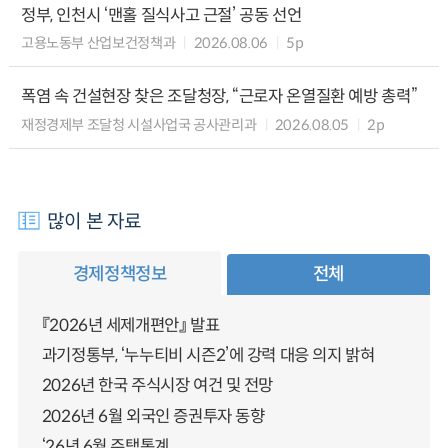
정부, 인천시 ‘맨홀 질식사고 근절’ 공동 선언
고용노동부 산업보건정책과
2026.08.06
5p
폭염 속 건설현장 찾은 조달청장, “근로자 온열질환 예방 총력”
재정경제부 조달청 시설사업국 공사관리과
2026.08.05
2p
많이 본 자료
경제정책정보
전체
『2026년 세제개편안』 발표
과기정통부, ‘누누티비 시즌2’에 강력 대응 의지 밝혀
2026년 한국 주식시장 여건 및 전망
2026년 6월 외국인 증권투자 동향
‘26년 6월 주택통계