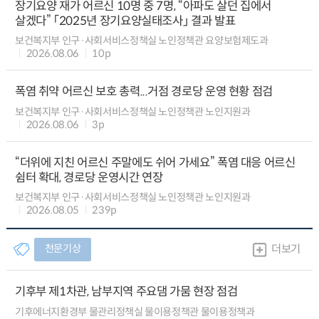
장기요양 재가 어르신 10명 중 7명, “아파도 살던 집에서
살겠다” 「2025년 장기요양실태조사」 결과 발표
보건복지부 인구·사회서비스정책실 노인정책관 요양보험제도과
2026.08.06
10p
폭염 취약 어르신 보호 총력...거점 경로당 운영 현황 점검
보건복지부 인구·사회서비스정책실 노인정책관 노인지원과
2026.08.06
3p
“더위에 지친 어르신 주말에도 쉬어 가세요” 폭염 대응 어르신
쉼터 확대, 경로당 운영시간 연장
보건복지부 인구·사회서비스정책실 노인정책관 노인지원과
2026.08.05
239p
천문기상
더보기
기후부 제1차관, 남부지역 주요댐 가뭄 현장 점검
기후에너지환경부 물관리정책실 물이용정책관 물이용정책과