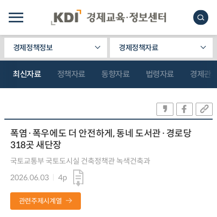
경제정책정보
경제정책자료
최신자료
정책자료
동향자료
법령자료
경제관
폭염·폭우에도 더 안전하게, 동네 도서관·경로당
318곳 새단장
국토교통부 국토도시실 건축정책관 녹색건축과
2026.06.03
4p
관련주제시계열